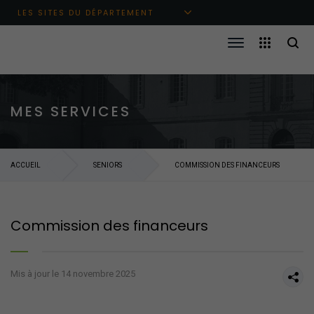
Aller au menu principal
Aller au contenu
Aller à la recherche
LES SITES DU DÉPARTEMENT
MES SERVICES
ACCUEIL
SENIORS
COMMISSION DES FINANCEURS
Commission des financeurs
Mis à jour le 14 novembre 2025