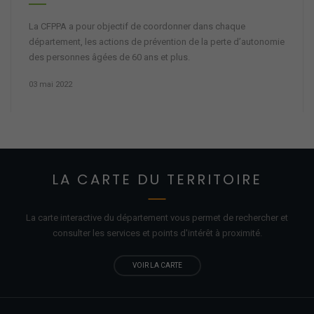
La CFPPA a pour objectif de coordonner dans chaque
département, les actions de prévention de la perte d’autonomie
des personnes âgées de 60 ans et plus.
03 mai 2022
LA CARTE DU TERRITOIRE
La carte interactive du département vous permet de rechercher et
consulter les services et points d'
intérêt
à proximité.
VOIR LA CARTE