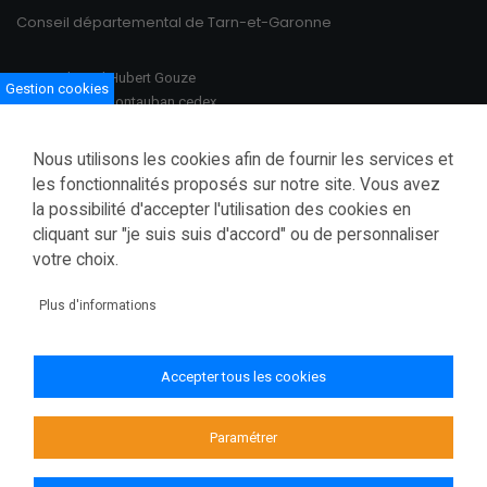
Conseil départemental de Tarn-et-Garonne
100 Boulevard Hubert Gouze
Gestion cookies
BP 783 82013 Montauban cedex
Ouvert du lundi au vendredi
Nous utilisons les cookies afin de fournir les services et
08h30–12h00 /13h30–17h00
les fonctionnalités proposés sur notre site. Vous avez
la possibilité d'accepter l'utilisation des cookies en
Tél.: 05 63 91 82 00
cliquant sur "je suis suis d'accord" ou de personnaliser
Fax.: 05 63 03 28 52
courrier@tarnetgaronne.fr
votre choix.
Accessibilité (partiellement conforme)
Plus d'informations
Mentions légales
Politique de confidentialité
Accepter tous les cookies
Gestion des cookies
Plan du site
Paramétrer