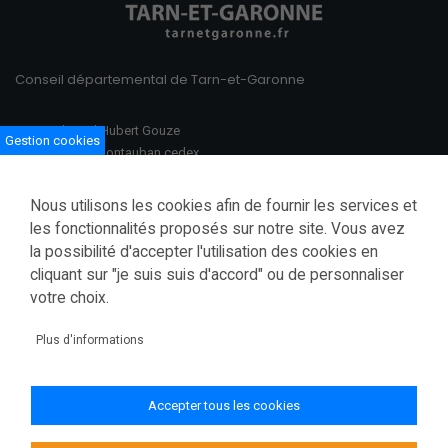
Conseil départemental de Tarn-et-Garonne
100 Boulevard Hubert Gouze
Gestion cookies
BP 783 82013 Montauban cedex
Ouvert du lundi au vendredi
Nous utilisons les cookies afin de fournir les services et
08h30–12h00 /13h30–17h00
les fonctionnalités proposés sur notre site. Vous avez
la possibilité d'accepter l'utilisation des cookies en
Tél.: 05 63 91 82 00
cliquant sur "je suis suis d'accord" ou de personnaliser
Fax.: 05 63 03 28 52
courrier@tarnetgaronne.fr
votre choix.
Accessibilité (partiellement conforme)
Plus d'informations
Mentions légales
Politique de confidentialité
Accepter tous les cookies
Gestion des cookies
Plan du site