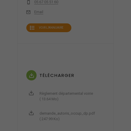
05 67 05 51 60
Email
VOIR L’ANNUAIRE
TÉLÉCHARGER
Règlement départemental voirie
( 13.64 Mo)
demande_autoris_occup_dp.pdf
( 247.99 Ko)