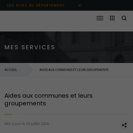
Aller au menu principal
Aller au contenu
Aller à la recherche
LES SITES DU DÉPARTEMENT
MES SERVICES
ACCUEIL
AIDES AUX COMMUNES ET LEURS GROUPEMENTS
Aides aux communes et leurs
groupements
Mis à jour le 23 juillet 2026