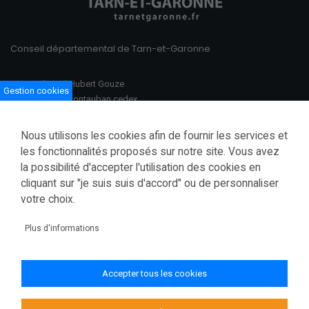
Conseil départemental de Tarn-et-Garonne
100 Boulevard Hubert Gouze
Gestion cookies
BP 783 82013 Montauban cedex
Ouvert du lundi au vendredi
Nous utilisons les cookies afin de fournir les services et
08h30–12h00 /13h30–17h00
les fonctionnalités proposés sur notre site. Vous avez
la possibilité d'accepter l'utilisation des cookies en
Tél.: 05 63 91 82 00
cliquant sur "je suis suis d'accord" ou de personnaliser
Fax.: 05 63 03 28 52
courrier@tarnetgaronne.fr
votre choix.
Accessibilité (partiellement conforme)
Plus d'informations
Mentions légales
Politique de confidentialité
Accepter tous les cookies
Gestion des cookies
Plan du site