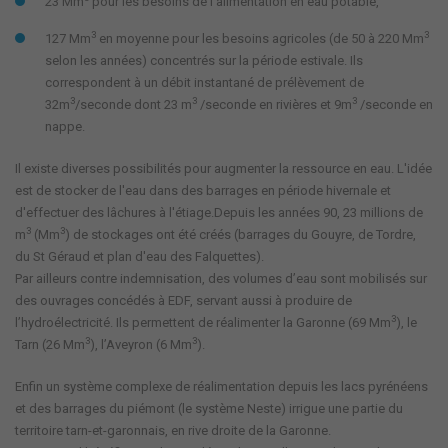
23 Mm
pour les besoins de l'alimentation en eau potable,
3
3
127 Mm
en moyenne pour les besoins agricoles (de 50 à 220 Mm
selon les années) concentrés sur la période estivale. Ils
correspondent à un débit instantané de prélèvement de
3
3
3
32m
/seconde dont 23 m
/seconde en rivières et 9m
/seconde en
nappe.
Il existe diverses possibilités pour augmenter la ressource en eau. L'idée
est de stocker de l'eau dans des barrages en période hivernale et
d'effectuer des lâchures à l'étiage.Depuis les années 90, 23 millions de
3
3
m
(Mm
) de stockages ont été créés (barrages du Gouyre, de Tordre,
du St Géraud et plan d'eau des Falquettes).
Par ailleurs contre indemnisation, des volumes d’eau sont mobilisés sur
des ouvrages concédés à EDF, servant aussi à produire de
3
l’hydroélectricité. Ils permettent de réalimenter la Garonne (69 Mm
), le
3
3
Tarn (26 Mm
), l’Aveyron (6 Mm
).
Enfin un système complexe de réalimentation depuis les lacs pyrénéens
et des barrages du piémont (le système Neste) irrigue une partie du
territoire tarn-et-garonnais, en rive droite de la Garonne.