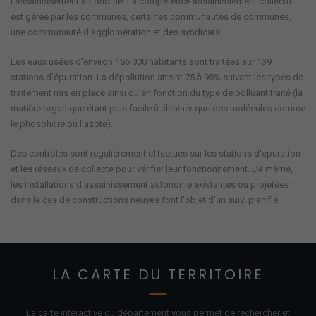
l’assainissement autonome. La compétence assainissement collectif
est gérée par les communes, certaines communautés de communes,
une communauté d’agglomération et des syndicats.
Les eaux usées d’environ 156 000 habitants sont traitées sur 139
stations d'épuration. La dépollution atteint 75 à 95% suivant les types de
traitement mis en place ainsi qu’en fonction du type de polluant traité (la
matière organique étant plus facile à éliminer que des molécules comme
le phosphore ou l'azote).
Des contrôles sont régulièrement effectués sur les stations d'épuration
et les réseaux de collecte pour vérifier leur fonctionnement. De même,
les installations d'assainissement autonome existantes ou projetées
dans le cas de constructions neuves font l'objet d'un suivi planifié.
LA CARTE DU TERRITOIRE
La carte interactive du département vous permet de rechercher et