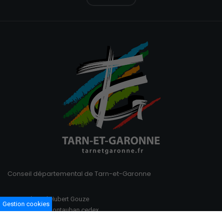
Conseil départemental de Tarn-et-Garonne
100 Boulevard Hubert Gouze
Gestion cookies
BP 783 82013 Montauban cedex