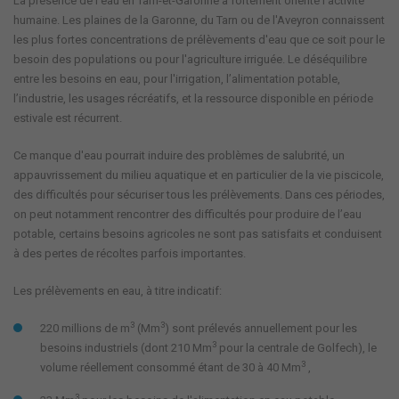
La présence de l'eau en Tarn-et-Garonne a fortement orienté l'activité
humaine. Les plaines de la Garonne, du Tarn ou de l'Aveyron connaissent
les plus fortes concentrations de prélèvements d'eau que ce soit pour le
besoin des populations ou pour l'agriculture irriguée. Le déséquilibre
entre les besoins en eau, pour l'irrigation, l’alimentation potable,
l’industrie, les usages récréatifs, et la ressource disponible en période
estivale est récurrent.
Ce manque d'eau pourrait induire des problèmes de salubrité, un
appauvrissement du milieu aquatique et en particulier de la vie piscicole,
des difficultés pour sécuriser tous les prélèvements. Dans ces périodes,
on peut notamment rencontrer des difficultés pour produire de l’eau
potable, certains besoins agricoles ne sont pas satisfaits et conduisent
à des pertes de récoltes parfois importantes.
Les prélèvements en eau, à titre indicatif:
3
3
220 millions de m
(Mm
) sont prélevés annuellement pour les
3
besoins industriels (dont 210 Mm
pour la centrale de Golfech), le
3
volume réellement consommé étant de 30 à 40 Mm
,
3