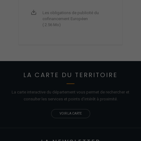
Les obligations de publicité du
cofinancement Européen
( 2.56 Mo)
LA CARTE DU TERRITOIRE
La carte interactive du département vous permet de rechercher et
consulter les services et points d'
intérêt
à proximité.
VOIR LA CARTE