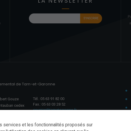
LA NEWSLETTER
P
à
a
temental de Tarn-et-Garonne
Tél.: 05 63 91 82 00
ubert Gouze
Fax.: 05 63 03 28 52
ntauban cedex
courrier@tarnetgaronne.fr
u vendredi
3h30–17h00
es services et les fonctionnalités proposés sur