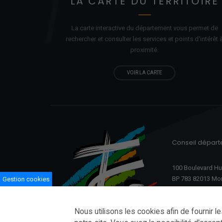
LA CARTE DU TERRITOIRE
La carte interactive du département vous permet de
rechercher et consulter les services et points d'
intérêt
proximité.
VOIR LA CARTE
Conseil dépar
100 Boulevard H
BP 783 82013 Mo
Gestion cookies
Ouvert du lundi a
08h30–12h00 /1
Nous utilisons les cookies afin de fournir l