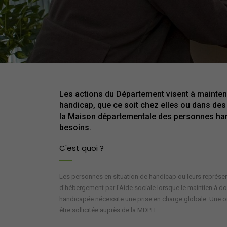
Les actions du Département visent à mainten
handicap, que ce soit chez elles ou dans des 
la Maison départementale des personnes ha
besoins.
C'est quoi ?
Les personnes en situation de handicap ou leurs représent
d'hébergement par l'Aide sociale lorsque le maintien à do
handicapée nécessite une prise en charge globale. Une o
être sollicitée auprès de la MDPH.