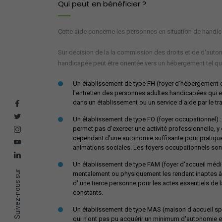
Qui peut en bénéficier ?
Cette aide concerne les personnes en situation de handi
Sur décision de la la commission des droits et de d'a
handicapée peut être orientée vers un hébergement tel qu
Un établissement de type FH (foyer d'hébergement et 
l'entretien des personnes adultes handicapées qui exe
dans un établissement ou un service d'aide par le tra
Un établissement de type FO (foyer occupationnel) :
permet pas d'exercer une activité professionnelle, 
cependant d'une autonomie suffisante pour pratiquer 
animations sociales. Les foyers occupationnels sont 
Un établissement de type FAM (foyer d'accueil médic
Suivez-nous sur
mentalement ou physiquement les rendant inaptes à t
d' une tierce personne pour les actes essentiels de 
constants.
Un établissement de type MAS (maison d'accueil spé
qui n'ont pas pu acquérir un minimum d'autonomie et