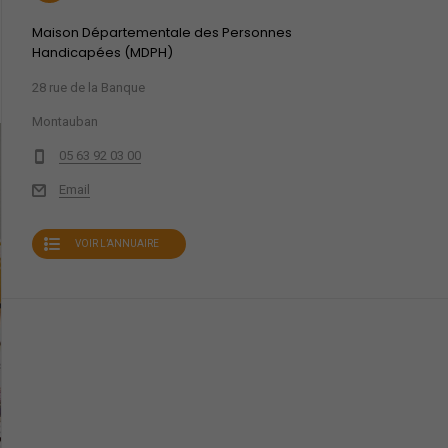
Maison Départementale des Personnes
Handicapées (MDPH)
28 rue de la Banque
Montauban
05 63 92 03 00
Email
VOIR L’ANNUAIRE