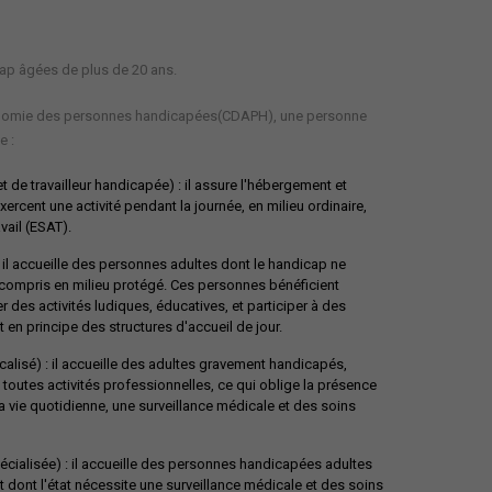
cap âgées de plus de 20 ans.
utonomie des personnes handicapées(CDAPH), une personne
e :
de travailleur handicapée) : il assure l'hébergement et
rcent une activité pendant la journée, en milieu ordinaire,
vail (ESAT).
 il accueille des personnes adultes dont le handicap ne
y compris en milieu protégé. Ces personnes bénéficient
des activités ludiques, éducatives, et participer à des
en principe des structures d'accueil de jour.
alisé) : il accueille des adultes gravement handicapés,
outes activités professionnelles, ce qui oblige la présence
la vie quotidienne, une surveillance médicale et des soins
cialisée) : il accueille des personnes handicapées adultes
 dont l'état nécessite une surveillance médicale et des soins