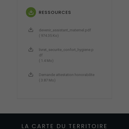
RESSOURCES
devenir_assistant_maternel.pdf
( 974.35 Ko)
livret_securite_confort_hygiene.p
df
( 1.4 Mo)
Demande attestation honorabilite
( 3.87 Mo)
LA CARTE DU TERRITOIRE