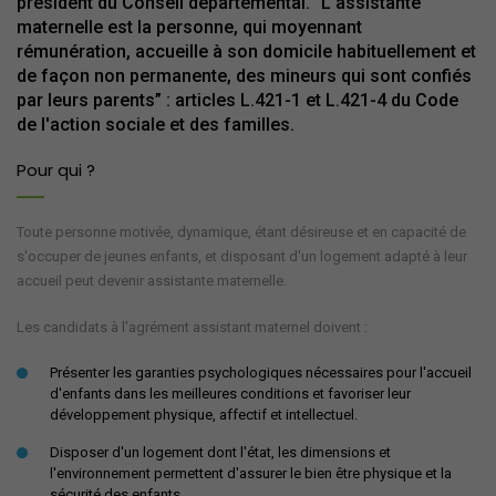
président du Conseil départemental. “L'assistante
maternelle est la personne, qui moyennant
rémunération, accueille à son domicile habituellement et
de façon non permanente, des mineurs qui sont confiés
par leurs parents” : articles L.421-1 et L.421-4 du Code
de l'action sociale et des familles.
Pour qui ?
Toute personne motivée, dynamique, étant désireuse et en capacité de
s'occuper de jeunes enfants, et disposant d'un logement adapté à leur
accueil peut devenir assistante maternelle.
Les candidats à l'agrément assistant maternel doivent :
Présenter les garanties psychologiques nécessaires pour l'accueil
d'enfants dans les meilleures conditions et favoriser leur
développement physique, affectif et intellectuel.
Disposer d'un logement dont l'état, les dimensions et
l'environnement permettent d'assurer le bien être physique et la
sécurité des enfants.