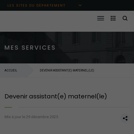
Aller au menu principal
Aller au contenu
Aller à la recherche
LES SITES DU DÉPARTEMENT
MES SERVICES
ACCUEIL
DEVENIR ASSISTANT(E) MATERNEL(LE)
Devenir assistant(e) maternel(le)
Mis à jour le 29 décembre 2025