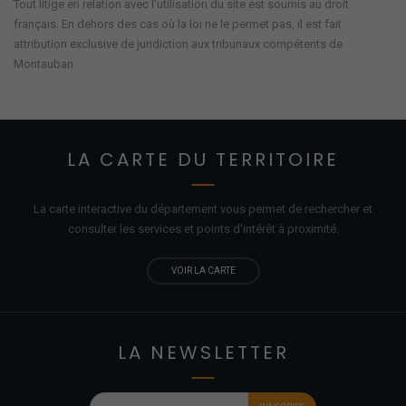
Tout litige en relation avec l’utilisation du site est soumis au droit
français. En dehors des cas où la loi ne le permet pas, il est fait
attribution exclusive de juridiction aux tribunaux compétents de
Montauban.
LA CARTE DU TERRITOIRE
La carte interactive du département vous permet de rechercher et
consulter les services et points d'
intérêt
à proximité.
VOIR LA CARTE
LA NEWSLETTER