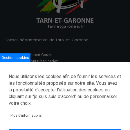
Conseil départemental de Tarn-et-Garonne
100 Boulevard Hubert Gouze
Gestion cookies
BP 783 82013 Montauban cedex
Ouvert du lundi au vendredi
Nous utilisons les cookies afin de fournir les services et
08h30–12h00 /13h30–17h00
les fonctionnalités proposés sur notre site. Vous avez
la possibilité d'accepter l'utilisation des cookies en
Tél.: 05 63 91 82 00
cliquant sur "je suis suis d'accord" ou de personnaliser
Fax.: 05 63 03 28 52
courrier@tarnetgaronne.fr
votre choix.
Accessibilité (partiellement conforme)
Plus d'informations
Mentions légales
Politique de confidentialité