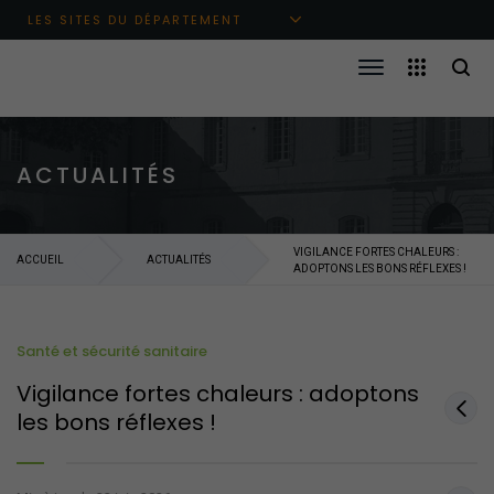
Aller au menu principal
Aller au contenu
Aller à la recherche
LES SITES DU DÉPARTEMENT
ACTUALITÉS
VIGILANCE FORTES CHALEURS :
ACCUEIL
ACTUALITÉS
ADOPTONS LES BONS RÉFLEXES !
Santé et sécurité sanitaire
Vigilance fortes chaleurs : adoptons
les bons réflexes !