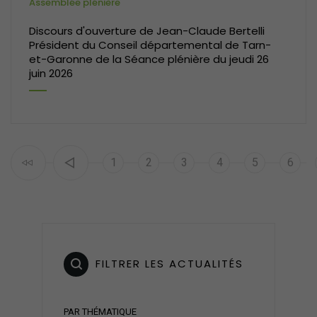
Assemblée plénière
Discours d'ouverture de Jean-Claude Bertelli
Président du Conseil départemental de Tarn-
et-Garonne de la Séance plénière du jeudi 26
juin 2026
Pagination
Page courante
Page
Page
Page
Page
Page
1
2
3
4
5
6
FILTRER LES ACTUALITÉS
PAR THÉMATIQUE