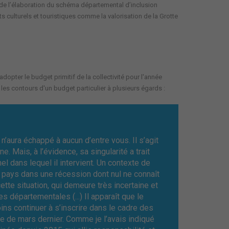
de l’élaboration du schéma départemental d’inclusion
 culturels et touristiques comme la valorisation de la Grotte
adopter le budget primitif de la collectivité pour l'année
 les contours d'un budget particulier à plusieurs égards :
 n’aura échappé à aucun d’entre vous. Il s’agit
. Mais, à l’évidence, sa singularité a trait
el dans lequel il intervient. Un contexte de
tre pays dans une récession dont nul ne connaît
cette situation, qui demeure très incertaine et
es départementales (...) Il apparaît que le
ns continuer à s’inscrire dans le cadre des
e de mars dernier. Comme je l’avais indiqué