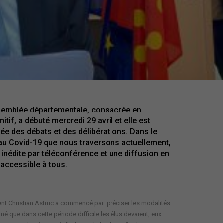
ssemblée départementale, consacrée en
itif, a débuté mercredi 29 avril et elle est
cée des débats et des délibérations. Dans le
e au Covid-19 que nous traversons actuellement,
inédite par téléconférence et une diffusion en
 accessible à tous.
dent Christian Astruc a commencé par préciser les modalités
né que dans cette période difficile les élus devaient, eux