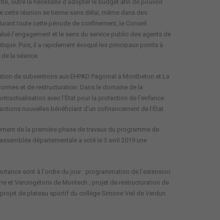
sante, outre la nécessité d'adopter le budget afin de pouvoir
e cette réunion se tienne sans délai, même dans des
 durant toute cette période de confinement, le Conseil
salué l'engagement et le sens du service public des agents de
tique. Puis, il a rapidement évoqué les principaux points à
g de la séance.
ribution de subventions aux EHPAD Pagomal à Montbeton et La
ormes et de restructuration. Dans le domaine de la
ontractualisation avec l’État pour la protection de l’enfance
actions nouvelles bénéficiant d’un cofinancement de l’État.
ancement de la première phase de travaux du programme de
'assemblée départementale a voté le 3 avril 2019 une
rtance sont à l'ordre du jour : programmation de l'extension
 et Vercingétorix de Montech ; projet de restructuration de
projet de plateau sportif du collège Simone Veil de Verdun