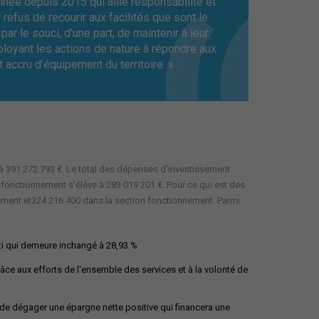
ssinée depuis 2015 qui allie responsabilité et
 refus de recourir aux facilités que sont le
 par le souci, d’une part, de maintenir à leur
ployant les actions de nature à répondre aux
t accru d’équipement du territoire. »
e à 391 272 793 €. Le total des dépenses d'investissement
 fonctionnement s'élève à 283 019 201 €. Pour ce qui est des
ssement et324 216 400 dans la section fonctionnement. Parmi
bâti qui demeure inchangé à 28,93 %
âce aux efforts de l'ensemble des services et à la volonté de
 de dégager une épargne nette positive qui financera une