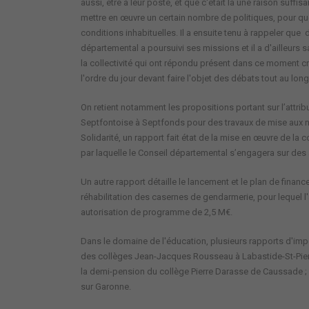
aussi, être à leur poste, et que c'était là une raison suffi
mettre en œuvre un certain nombre de politiques, pour qu
conditions inhabituelles. Il a ensuite tenu à rappeler que
départemental a poursuivi ses missions et il a d'ailleurs 
la collectivité qui ont répondu présent dans ce moment cri
l'ordre du jour devant faire l'objet des débats tout au lon
On retient notamment les propositions portant sur l’att
Septfontoise à Septfonds pour des travaux de mise aux n
Solidarité, un rapport fait état de la mise en œuvre de la c
par laquelle le Conseil départemental s’engagera sur des 
Un autre rapport détaille le lancement et le plan de fin
réhabilitation des casernes de gendarmerie, pour lequel l
autorisation de programme de 2,5 M€.
Dans le domaine de l'éducation, plusieurs rapports d'impo
des collèges Jean-Jacques Rousseau à Labastide-St-Pierre
la demi-pension du collège Pierre Darasse de Caussade ; 
sur Garonne.