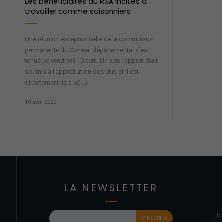
Les bénéficiaires du RSA incités à
travailler comme saisonniers
Une réunion exceptionnelle de la commission
permanente du Conseil départemental s’est
tenue ce vendredi 10 avril. Un seul rapport était
soumis à l'approbation des élus et il est
directement lié à la(...)
10 avril 2020
LA NEWSLETTER
P