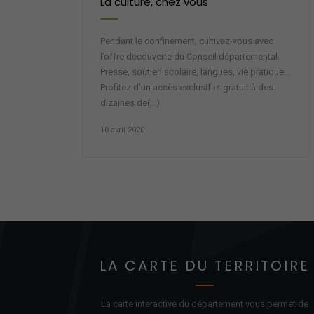
La culture, chez vous
Pendant le confinement, cultivez-vous avec
l’offre découverte du Conseil départemental.
Presse, soutien scolaire, langues, vie pratique...
Profitez d’un accès exclusif et gratuit à des
dizaines de(...)
10 avril 2020
LA CARTE DU TERRITOIRE
La carte interactive du département vous permet de