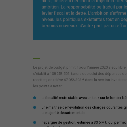
alors, celles-ci déclinent la trajectoire de
ambition. La responsabilité se traduit par le
levier fiscal et la dette. L’ambition s’affirme
niveau les politiques existantes tout en dé
besoins nouveaux, d’autre part, par un effor
Le projet de budget primitif pour l'année 2020 s'équilibr
s'établit à 108 253 592 tandis que celui des dépenses de
recettes, on relève 67 056 393 € dans la section investi
les points à noter :
la fiscalité reste stable avec un taux sur le foncier 
une maîtrise de l'évolution des charges courantes gr
la majorité départementale
l'épargne de gestion, estimée à 30,5 M€, qui permet