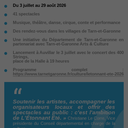
Du 3 juillet au 29 août 2026
41 spectacles
Musique, théâtre, danse, cirque, conte et performance
Des rendez-vous dans les villages de Tarn-et-Garonne
Une initiative du Département de Tarn-et-Garonne en
partenariat avec Tarn-et-Garonne Arts & Culture
Lancement à Auvillar le 3 juillet avec le concert des 400
Strings,
place de la Halle à 19 heures
Programme complet :
https://www.tarnetgaronne.fr/culture/letonnant-ete-2026
Soutenir les artistes, accompagner les
organisateurs locaux et offrir des
spectacles au public : c'est l'ambition
de L'Étonnant Été. »
Christiane Le Corre, Vice
présidente du Conseil départemental en charge de la