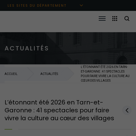
Aller au menu principal
Aller au contenu
Aller à la recherche
LES SITES DU DÉPARTEMENT
ACTUALITÉS
L’ÉTONNANT ÉTÉ 2026 EN TARN-
ET-GARONNE : 41 SPECTACLES
ACCUEIL
ACTUALITÉS
POUR FAIRE VIVRE LA CULTURE AU
CŒUR DES VILLAGES
L’étonnant été 2026 en Tarn-et-
Garonne : 41 spectacles pour faire
vivre la culture au cœur des villages