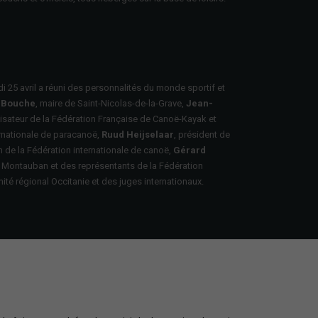
i 25 avril
a réuni des personnalités du monde sportif et
 Bouche
, maire de Saint-Nicolas-de-la-Grave,
Jean-
isateur de la Fédération Française de Canoë-Kayak et
ernationale de paracanoë,
Ruud Heijselaar
, président de
 de la Fédération internationale de canoë,
Gérard
 Montauban et des représentants de la Fédération
té régional Occitanie et des juges internationaux.