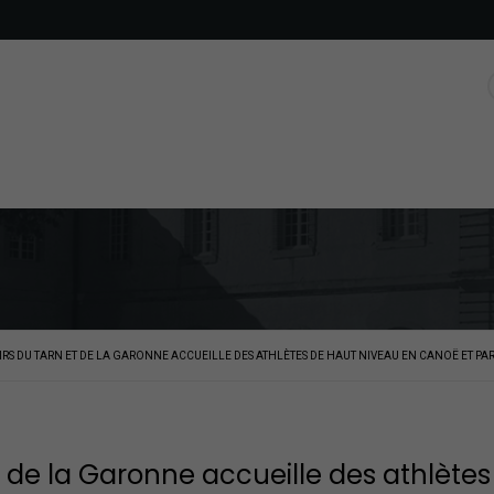
SIRS DU TARN ET DE LA GARONNE ACCUEILLE DES ATHLÈTES DE HAUT NIVEAU EN CANOË ET P
et de la Garonne accueille des athlète