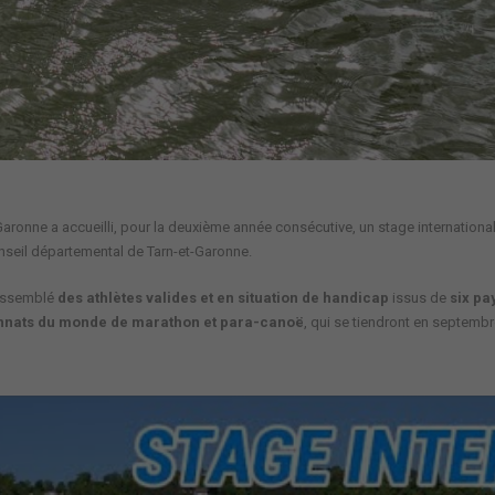
a Garonne a accueilli, pour la deuxième année consécutive, un
stage internationa
seil départemental de Tarn-et-Garonne.
rassemblé
des athlètes valides et en situation de handicap
issus de
six pa
nnats du monde de marathon et para-canoë
, qui se tiendront en septemb