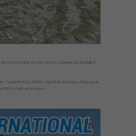
l de canoë, kayak et para-canoë
, organisé par le
club
3
ys
– Luxembourg, Suède, Pays-Bas, Espagne, Uruguay et
re 2025
à
Győr, en Hongrie