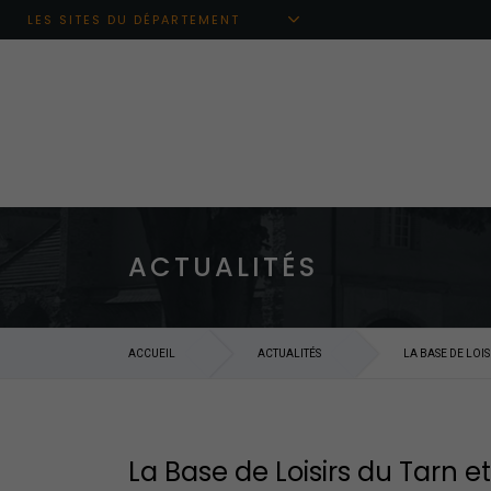
Aller au menu principal
Aller au contenu
Aller à la recherche
LES SITES DU DÉPARTEMENT
ACTUALITÉS
ACCUEIL
ACTUALITÉS
LA BASE DE LOI
La Base de Loisirs du Tarn 