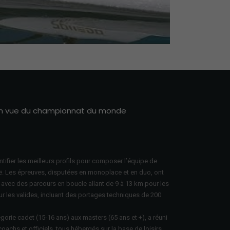
Mute
Settings
 en vue du championnat du monde
ntifier les meilleurs profils pour composer l’équipe de
. Les épreuves, disputées en
monoplace et en duo
, ont
, avec des
parcours en boucle allant de 9 à 13 km pour les
r les valides
, incluant des portages techniques de 200
égorie cadet (15-16 ans) aux masters (65 ans et +)
, a réuni
 coachs et officiels, tous hébergés sur la base de loisirs.