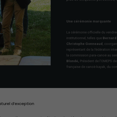
Une cérémonie marquante
La cérémonie officielle du
vendred
institutionnel, telles que
Bernard
Christophe Gonneaud
, coorgan
représentant de la fédération int
la commission para-canoë au sein
Blondé,
Président de l’OMEPS de
française de canoë-kayak, du comi
turel d’exception