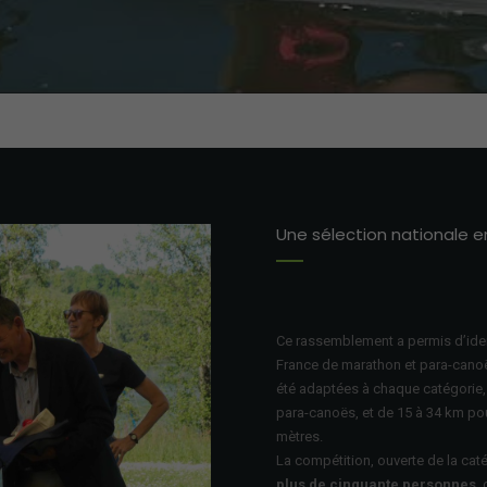
Une sélection nationale
Ce rassemblement a permis d’
ide
France
de marathon et para-canoë
été adaptées à chaque catégorie
para-canoës
, et
de 15 à 34 km pou
mètres.
La compétition, ouverte
de la cat
plus de cinquante
personnes
,