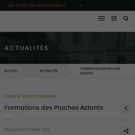
Aller au menu principal
Aller au contenu
Aller à la recherche
LES SITES DU DÉPARTEMENT
ACTUALITÉS
FORMATIONS DES PROCHES
ACCUEIL
ACTUALITÉS
AIDANTS
Santé et sécurité sanitaire
Formations des Proches Aidants
Mis à jour le 01 juillet 2026