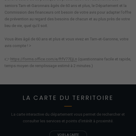
seniors Tarn-et-Garonnais âgés de 60 ans et plus, le Département et la 
Commission des financeurs ont besoin de votre avis pour adapter l’offre 
de prévention au regard des besoins de chacun et au plus près de votre 
lieu de vie, quel qu’il soit.
Vous êtes âgé de 60 ans et plus et vous vivez en Tarn-et-Garonne, votre 
avis compte ! ˃
👉
https://forms.office.com/e/ftfV77EjLn
 (questionnaire facile et rapide, 
temps moyen de remplissage estimé à 2 minutes.)
LA CARTE DU TERRITOIRE
La carte interactive du département vous permet de rechercher et
consulter les services et points d'
intérêt
à proximité.
VOIR LA CARTE