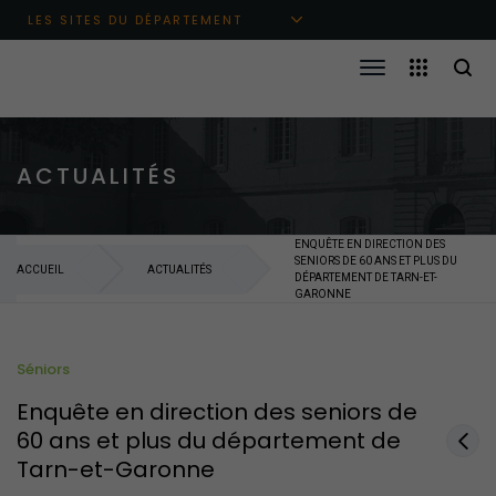
Aller au menu principal
Aller au contenu
Aller à la recherche
LES SITES DU DÉPARTEMENT
ACTUALITÉS
ENQUÊTE EN DIRECTION DES
SENIORS DE 60 ANS ET PLUS DU
ACCUEIL
ACTUALITÉS
DÉPARTEMENT DE TARN-ET-
GARONNE
Séniors
Enquête en direction des seniors de
60 ans et plus du département de
Tarn-et-Garonne