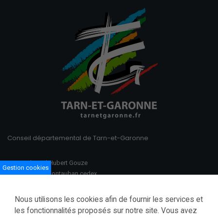
Conseil départemental de Tarn-et-Garonne
100 Boulevard Hubert Gouze
Gestion cookies
BP 783 82013 Montauban cedex
Ouvert du lundi au vendredi
Nous utilisons les cookies afin de fournir les services et
08h30–12h00 /13h30–17h00
les fonctionnalités proposés sur notre site. Vous avez