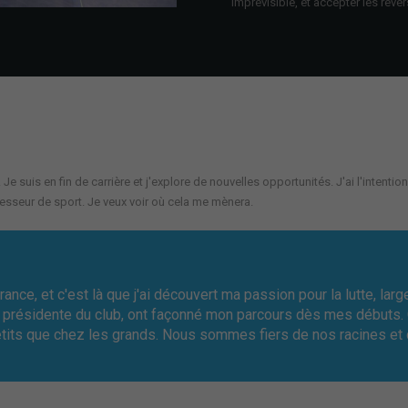
imprévisible, et accepter les revers
 Je suis en fin de carrière et j'explore de nouvelles opportunités. J'ai l'intent
esseur de sport. Je veux voir où cela me mènera.
nce, et c'est là que j'ai découvert ma passion pour la lutte, la
st présidente du club, ont façonné mon parcours dès mes débuts. C
etits que chez les grands. Nous sommes fiers de nos racines et 