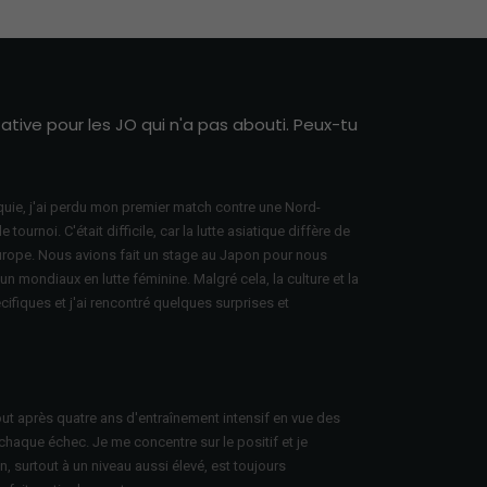
tive pour les JO qui n'a pas abouti. Peux-tu
rquie, j'ai perdu mon premier match contre une Nord-
tournoi. C'était difficile, car la lutte asiatique diffère de
rope. Nous avions fait un stage au Japon pour nous
un mondiaux en lutte féminine. Malgré cela, la culture et la
cifiques et j'ai rencontré quelques surprises et
?
out après quatre ans d'entraînement intensif en vue des
 chaque échec. Je me concentre sur le positif et je
, surtout à un niveau aussi élevé, est toujours