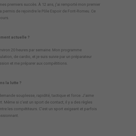
 mes premiers succès. À 12 ans, j'ai remporté mon premier
a permis de rejoindre le Pôle Espoir de Font-Romeu. Ce
cours.
ement actuelle ?
, environ 20 heures par semaine. Mon programme
ion, de cardio, et je suis suivie par un préparateur
ession et me préparer aux compétitions.
ns la lutte ?
 demande souplesse, rapidité, tactique et force. J'aime
t. Même si c'est un sport de contact, il y a des règles
tre les compétiteurs. C'est un sport exigeant et parfois
passionnant.