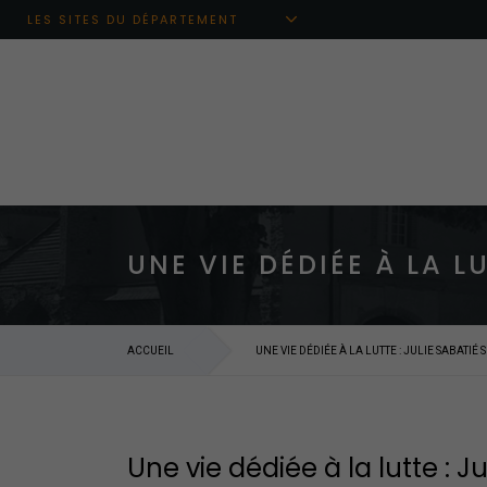
Aller au menu principal
Aller au contenu
Aller à la recherche
LES SITES DU DÉPARTEMENT
UNE VIE DÉDIÉE À LA L
ACCUEIL
UNE VIE DÉDIÉE À LA LUTTE : JULIE SABATIÉ 
Une vie dédiée à la lutte : J