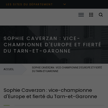
Aller au menu principal
Aller au contenu
Aller à la recherche
LES SITES DU DÉPARTEMENT
SOPHIE CAVERZAN : VICE-
CHAMPIONNE D'EUROPE ET FIERTÉ
DU TARN-ET-GARONNE
SOPHIE CAVERZAN : VICE-CHAMPIONNE D'EUROPE ET FIERTÉ
ACCUEIL
DU TARN-ET-GARONNE
Sophie Caverzan : vice-championne
d'Europe et fierté du Tarn-et-Garonne