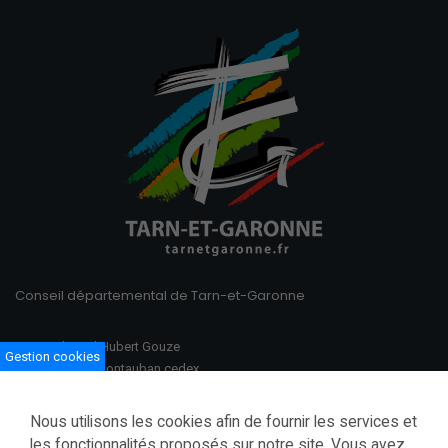
Conseil départemental de Tarn-et-Garonne
100 Boulevard Hubert Gouze
Gestion cookies
BP 783 82013 Montauban cedex
Ouvert du lundi au vendredi
Nous utilisons les cookies afin de fournir les services et
08h30–12h00 /13h30–17h00
les fonctionnalités proposés sur notre site. Vous avez