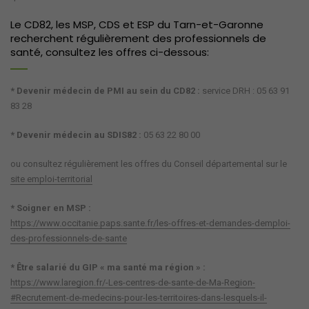
Le CD82, les MSP, CDS et ESP du Tarn-et-Garonne
recherchent régulièrement des professionnels de
santé, consultez les offres ci-dessous:
* Devenir médecin de PMI au sein du CD82 :
service DRH : 05 63 91
83 28
* Devenir médecin au SDIS82 :
05 63 22 80 00
ou consultez régulièrement les offres du Conseil départemental sur le
site emploi-territorial
* Soigner en MSP :
https://www.occitanie.paps.sante.fr/les-offres-et-demandes-demploi-
des-professionnels-de-sante
* Être salarié du GIP « ma santé ma région » :
https://www.laregion.fr/-Les-centres-de-sante-de-Ma-Region-
#Recrutement-de-medecins-pour-les-territoires-dans-lesquels-il-