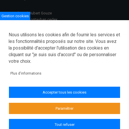
100 Boulevard Hubert Gouze
Gestion cookies
BP 783 82013 Montauban cedex
Ouvert du lundi au vendredi
Nous utilisons les cookies afin de fournir les services et
08h30–12h00 /13h30–17h00
les fonctionnalités proposés sur notre site. Vous avez
la possibilité d'accepter l'utilisation des cookies en
Tél.: 05 63 91 82 00
cliquant sur "je suis suis d'accord" ou de personnaliser
Fax.: 05 63 03 28 52
courrier@tarnetgaronne.fr
votre choix.
Accessibilité (partiellement conforme)
Plus d'informations
Mentions légales
Politique de confidentialité
Accepter tous les cookies
Gestion des cookies
Plan du site
Paramétrer
Tout refuser
© 2026 Conseil départemental de Tarn-et-Garonne