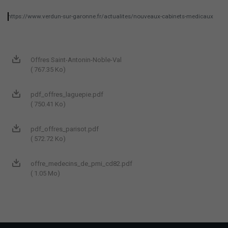
https://www.verdun-sur-garonne.fr/actualites/nouveaux-cabinets-medicaux
Offres Saint-Antonin-Noble-Val
( 767.35 Ko)
pdf_offres_laguepie.pdf
( 750.41 Ko)
pdf_offres_parisot.pdf
( 572.72 Ko)
offre_medecins_de_pmi_cd82.pdf
( 1.05 Mo)