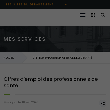
Aller au menu principal
Aller au contenu
Aller à la recherche
LES SITES DU DÉPARTEMENT
MES SERVICES
ACCUEIL
OFFRES D’EMPLOI DES PROFESSIONNELS DE SANTÉ
Offres d’emploi des professionnels de
santé
Mis à jour le 18 juin 2026