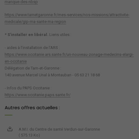
manque-des-nbsp
https://www.tarnetgaronne.fr/mes-services/nos-missions/attractivite-
medicale/gip-ma-sante-ma-region
* S’installer en libéral.
Liens utiles :
- aides à l’installation de l’ARS :
https://www.occitanie.ars.sante.fr/un-nouveau-zonage-medecins-elargi-
en-occitanie
Délégation de Tarn-et-Garonne :
140 avenue Marcel Unal à Montauban - 05 63 21 18 68
- Infos du PAPS Occitanie :
https://www.occitanie.paps.sante.fr/
Autres offres actuelles :
A.M.I. du Centre de santé Verdun-sur-Garonne
( 575.13 Ko)