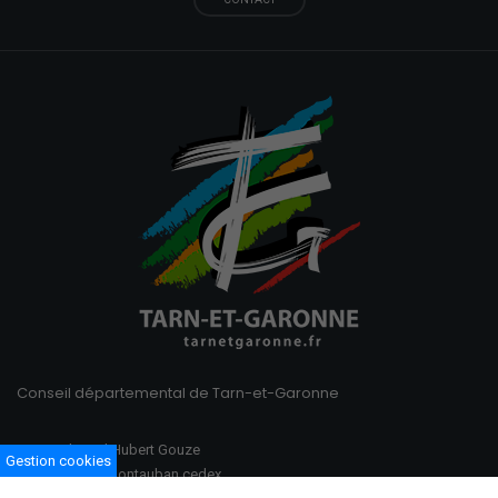
Conseil départemental de Tarn-et-Garonne
100 Boulevard Hubert Gouze
Gestion cookies
BP 783 82013 Montauban cedex