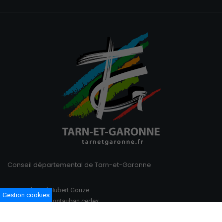
Conseil départemental de Tarn-et-Garonne
100 Boulevard Hubert Gouze
Gestion cookies
BP 783 82013 Montauban cedex
Ouvert du lundi au vendredi