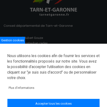
Conseil départemental de Tarn-et-Garonne
100 Boulevard Hubert Gouze
Gestion cookies
BP 783 82013 Montauban cedex
Ouvert du lundi au vendredi
Nous utilisons les cookies afin de fournir les services et
08h30–12h00 /13h30–17h00
les fonctionnalités proposés sur notre site. Vous avez
la possibilité d'accepter l'utilisation des cookies en
Tél.: 05 63 91 82 00
cliquant sur "je suis suis d'accord" ou de personnaliser
Fax.: 05 63 03 28 52
courrier@tarnetgaronne.fr
votre choix.
Accessibilité (partiellement conforme)
Plus d'informations
Mentions légales
Politique de confidentialité
Accepter tous les cookies
Gestion des cookies