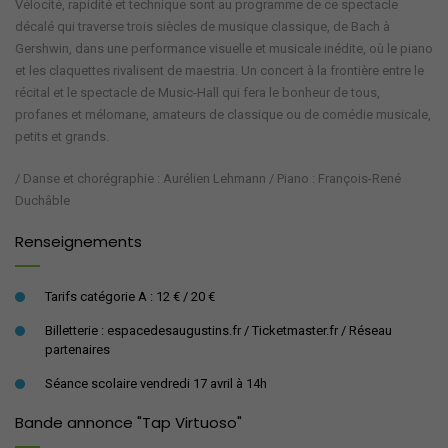
Vélocité, rapidité et technique sont au programme de ce spectacle
décalé qui traverse trois siècles de musique classique, de Bach à
Gershwin, dans une performance visuelle et musicale inédite, où le piano
et les claquettes rivalisent de maestria. Un concert à la frontière entre le
récital et le spectacle de Music-Hall qui fera le bonheur de tous,
profanes et mélomane, amateurs de classique ou de comédie musicale,
petits et grands.
/ Danse et chorégraphie : Aurélien Lehmann / Piano : François-René
Duchâble
Renseignements
Tarifs catégorie A : 12 € / 20 €
Billetterie : espacedesaugustins.fr / Ticketmaster.fr / Réseau
partenaires
Séance scolaire vendredi 17 avril à 14h
Bande annonce "Tap Virtuoso"