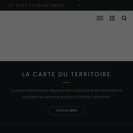
Aller au menu principal
Aller au contenu
Aller à la recherche
LES SITES DU DÉPARTEMENT
LA CARTE DU TERRITOIRE
La carte interactive du département vous permet de rechercher et
consulter les services et points d'
intérêt
à proximité.
VOIR LA CARTE