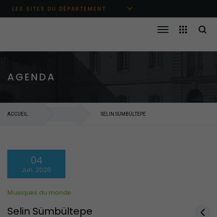
Aller au menu principal
Aller au contenu
Aller à la recherche
LES SITES DU DÉPARTEMENT
AGENDA
ACCUEIL
SELIN SÜMBÜLTEPE
04
Jun. 2026
Musiques du monde
Selin Sümbültepe