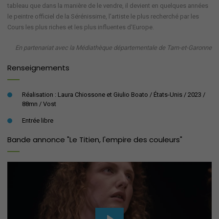
tableau que dans la manière de le vendre, il devient en quelques années
le peintre officiel de la Sérénissime, l'artiste le plus recherché par les
Cours les plus riches et les plus influentes d'Europe.
En partenariat avec la Médiathèque départementale de Tarn-et-Garonne
Renseignements
Réalisation : Laura Chiossone et Giulio Boato / États-Unis / 2023 /
88mn / Vost
Entrée libre
Bande annonce "Le Titien, l'empire des couleurs"