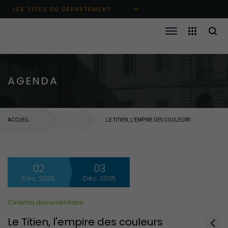
Aller au menu principal
Aller au contenu
Aller à la recherche
LES SITES DU DÉPARTEMENT
AGENDA
ACCUEIL
LE TITIEN, L'EMPIRE DES COULEURS
02
03
Déc. 2025
Déc. 2025
Cinéma documentaire
Le Titien, l'empire des couleurs