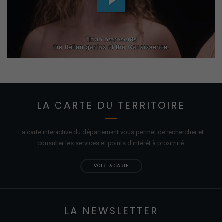
Play
Mute
Settings
LA CARTE DU TERRITOIRE
La carte interactive du département vous permet de rechercher et
consulter les services et points d'
intérêt
à proximité.
VOIR LA CARTE
LA NEWSLETTER