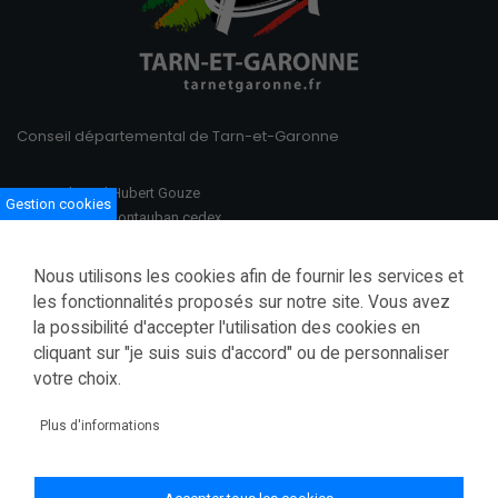
Conseil départemental de Tarn-et-Garonne
100 Boulevard Hubert Gouze
Gestion cookies
BP 783 82013 Montauban cedex
Ouvert du lundi au vendredi
Nous utilisons les cookies afin de fournir les services et
08h30–12h00 /13h30–17h00
les fonctionnalités proposés sur notre site. Vous avez
la possibilité d'accepter l'utilisation des cookies en
Tél.: 05 63 91 82 00
cliquant sur "je suis suis d'accord" ou de personnaliser
Fax.: 05 63 03 28 52
courrier@tarnetgaronne.fr
votre choix.
Accessibilité (partiellement conforme)
Plus d'informations
Mentions légales
Politique de confidentialité