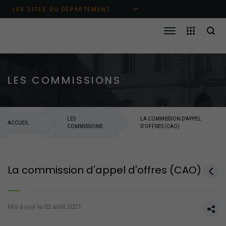
Aller au menu principal
Aller au contenu
Aller à la recherche
LES SITES DU DÉPARTEMENT
LES COMMISSIONS
LES
LA COMMISSION D'APPEL
ACCUEIL
COMMISSIONS
D'OFFRES (CAO)
La commission d'appel d'offres (CAO)
Mis à jour le 02 août 2021