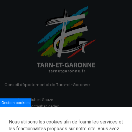
Conseil départemental de Tarn-et-Garonne
100 Boulevard Hubert Gouze
Gestion cookies
BP 783 82013 Montauban cedex
Ouvert du lundi au vendredi
Nous utilisons les cookies afin de fournir les services et
08h30–12h00 /13h30–17h00
les fonctionnalités proposés sur notre site. Vous avez