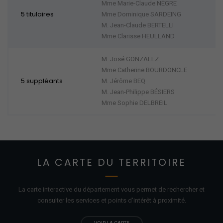
Mme Marie-Claude NÈGRE
5 titulaires
Mme Dominique SARDEING
M. Jean-Claude BERTELLI
Mme Clarisse HEULLAND
M. José GONZALEZ
Mme Catherine BOURDONCLE
5 suppléants
M. Jérôme BEQ
M. Jean-Philippe BÉSIERS
Mme Sophie DELBREIL
LA CARTE DU TERRITOIRE
La carte interactive du département vous permet de rechercher et
consulter les services et points d'
intérêt
à proximité.