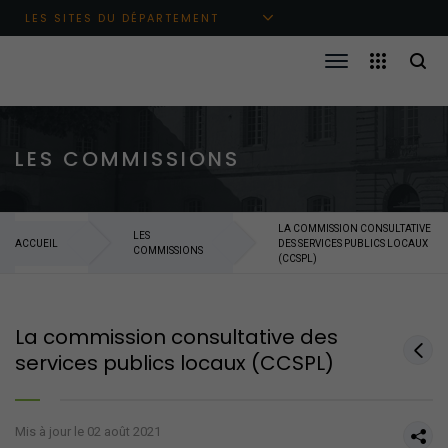
Aller au menu principal
Aller au contenu
Aller à la recherche
LES SITES DU DÉPARTEMENT
LES COMMISSIONS
LA COMMISSION CONSULTATIVE
LES
ACCUEIL
DES SERVICES PUBLICS LOCAUX
COMMISSIONS
(CCSPL)
La commission consultative des
services publics locaux (CCSPL)
Mis à jour le 02 août 2021