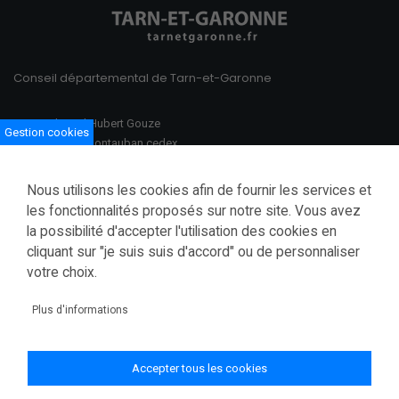
Conseil départemental de Tarn-et-Garonne
100 Boulevard Hubert Gouze
Gestion cookies
BP 783 82013 Montauban cedex
Ouvert du lundi au vendredi
Nous utilisons les cookies afin de fournir les services et
08h30–12h00 /13h30–17h00
les fonctionnalités proposés sur notre site. Vous avez
la possibilité d'accepter l'utilisation des cookies en
Tél.: 05 63 91 82 00
cliquant sur "je suis suis d'accord" ou de personnaliser
Fax.: 05 63 03 28 52
courrier@tarnetgaronne.fr
votre choix.
Accessibilité (partiellement conforme)
Plus d'informations
Mentions légales
Politique de confidentialité
Accepter tous les cookies
Gestion des cookies