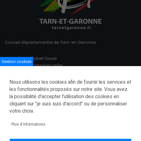
Conseil départemental de Tarn-et-Garonne
100 Boulevard Hubert Gouze
Gestion cookies
BP 783 82013 Montauban cedex
Ouvert du lundi au vendredi
Nous utilisons les cookies afin de fournir les services et
08h30–12h00 /13h30–17h00
les fonctionnalités proposés sur notre site. Vous avez
la possibilité d'accepter l'utilisation des cookies en
Tél.: 05 63 91 82 00
cliquant sur "je suis suis d'accord" ou de personnaliser
Fax.: 05 63 03 28 52
courrier@tarnetgaronne.fr
votre choix.
Accessibilité (partiellement conforme)
Plus d'informations
Mentions légales
Politique de confidentialité