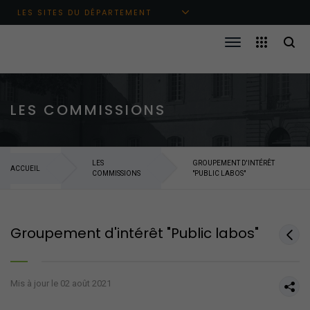
Aller au menu principal
Aller au contenu
Aller à la recherche
LES SITES DU DÉPARTEMENT
LES COMMISSIONS
LES
GROUPEMENT D'INTÉRÊT
ACCUEIL
COMMISSIONS
"PUBLIC LABOS"
Groupement d'intérêt "Public labos"
Mis à jour le 02 août 2021