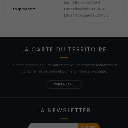
Mme Liliane MORVAN
3 suppléants
Mme Élisabeth CASTAGNÉ
Mme Véronique COLOMBIÉ
LA CARTE DU TERRITOIRE
La carte interactive du département vous permet de rechercher et
consulter les services et points d'
intérêt
à proximité.
VOIR LA CARTE
LA NEWSLETTER