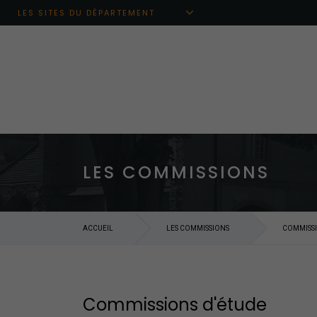
Aller au menu principal
Aller au contenu
Aller à la recherche
LES SITES DU DÉPARTEMENT
LES COMMISSIONS
ACCUEIL
LES COMMISSIONS
COMMISSI
Commissions d'étude