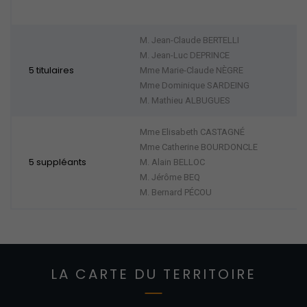
M. Jean-Claude BERTELLI
M. Jean-Luc DEPRINCE
5 titulaires
Mme Marie-Claude NÈGRE
Mme Dominique SARDEING
M. Mathieu ALBUGUES
Mme Elisabeth CASTAGNÉ
Mme Catherine BOURDONCLE
5 suppléants
M. Alain BELLOC
M. Jérôme BEQ
M. Bernard PÉCOU
LA CARTE DU TERRITOIRE