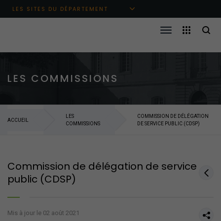
Aller au menu principal
Aller au contenu
Aller à la recherche
LES SITES DU DÉPARTEMENT
LES COMMISSIONS
LES
COMMISSION DE DÉLÉGATION
ACCUEIL
COMMISSIONS
DE SERVICE PUBLIC (CDSP)
Commission de délégation de service
public (CDSP)
Mis à jour le 02 août 2021