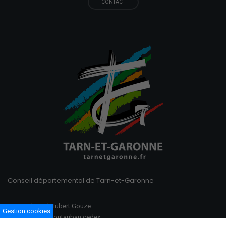
CONTACT
Conseil départemental de Tarn-et-Garonne
100 Boulevard Hubert Gouze
Gestion cookies
BP 783 82013 Montauban cedex