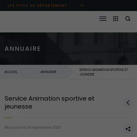
Aller au menu principal
Aller au contenu
Aller à la recherche
LES SITES DU DÉPARTEMENT
ANNUAIRE
SERVICE ANIMATION SPORTIVE ET
ACCUEIL
ANNUAIRE
JEUNESSE
Service Animation sportive et
jeunesse
Mis à jour le 09 septembre 2020