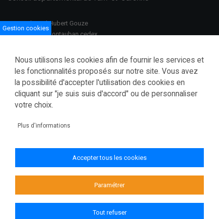
100 Boulevard Hubert Gouze
Gestion cookies
BP 783 82013 Montauban cedex
Ouvert du lundi au vendredi
Nous utilisons les cookies afin de fournir les services et
08h30–12h00 /13h30–17h00
les fonctionnalités proposés sur notre site. Vous avez
la possibilité d'accepter l'utilisation des cookies en
Tél.: 05 63 91 82 00
cliquant sur "je suis suis d'accord" ou de personnaliser
Fax.: 05 63 03 28 52
courrier@tarnetgaronne.fr
votre choix.
Accessibilité (partiellement conforme)
Plus d'informations
Mentions légales
Politique de confidentialité
Accepter tous les cookies
Gestion des cookies
Plan du site
Paramétrer
Tout refuser
© 2026 Conseil départemental de Tarn-et-Garonne