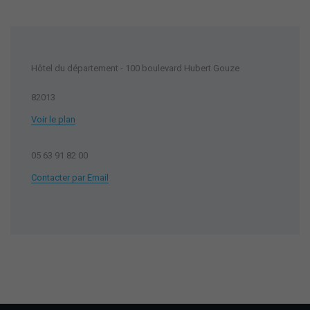
Hôtel du département - 100 boulevard Hubert Gouze
82013
Voir le plan
05 63 91 82 00
Contacter par Email