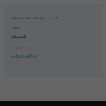
116 Boulevard Montauriol - BP 794
82013
Voir le plan
05 63 91 88 80
Contacter par Email