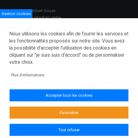
100 Boulevard Hubert Gouze
Gestion cookies
BP 783 82013 Montauban cedex
Ouvert du lundi au vendredi
Nous utilisons les cookies afin de fournir les services et
08h30–12h00 /13h30–17h00
les fonctionnalités proposés sur notre site. Vous avez
la possibilité d'accepter l'utilisation des cookies en
Tél.: 05 63 91 82 00
cliquant sur "je suis suis d'accord" ou de personnaliser
Fax.: 05 63 03 28 52
courrier@tarnetgaronne.fr
votre choix.
Accessibilité (partiellement conforme)
Plus d'informations
Mentions légales
Politique de confidentialité
Accepter tous les cookies
Gestion des cookies
Plan du site
Paramétrer
Tout refuser
© 2026 Conseil départemental de Tarn-et-Garonne