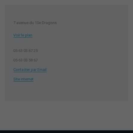
7 avenue du 10e Dragons
Voir le plan
05 63 03 67 25
05 63 03 58 67
Contacter par Email
Site internet