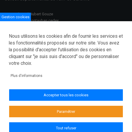
100 Boulevard Hubert Gouze
Gestion cookies
BP 783 82013 Montauban cedex
Ouvert du lundi au vendredi
Nous utilisons les cookies afin de fournir les services et
08h30–12h00 /13h30–17h00
les fonctionnalités proposés sur notre site. Vous avez
la possibilité d'accepter l'utilisation des cookies en
Tél.: 05 63 91 82 00
cliquant sur "je suis suis d'accord" ou de personnaliser
Fax.: 05 63 03 28 52
courrier@tarnetgaronne.fr
votre choix.
Accessibilité (partiellement conforme)
Plus d'informations
Mentions légales
Politique de confidentialité
Accepter tous les cookies
Gestion des cookies
Plan du site
Paramétrer
Tout refuser
© 2026 Conseil départemental de Tarn-et-Garonne