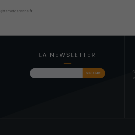
he@tarnetgaronne.fr
LA NEWSLETTER
P
à
a