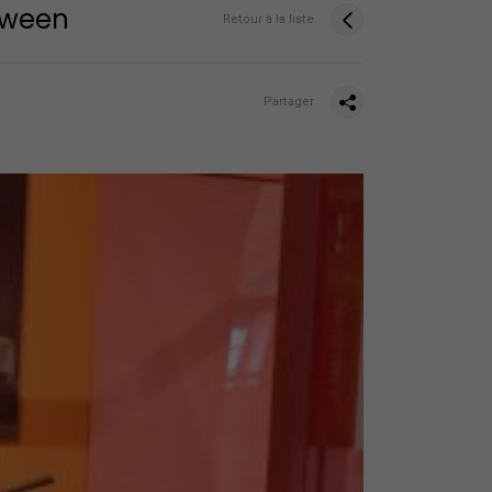
loween
Retour à la liste
Partager