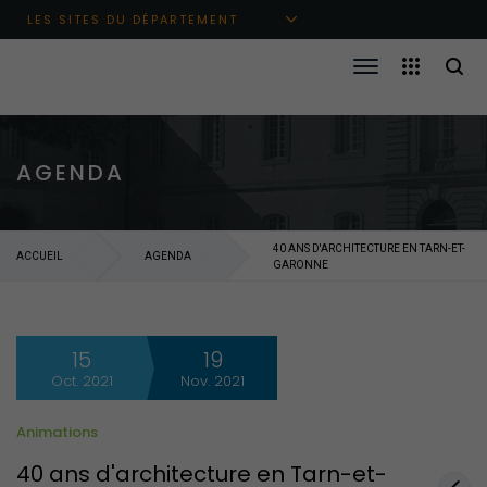
Aller au menu principal
Aller au contenu
Aller à la recherche
LES SITES DU DÉPARTEMENT
AGENDA
40 ANS D'ARCHITECTURE EN TARN-ET-
ACCUEIL
AGENDA
GARONNE
15
19
Oct. 2021
Nov. 2021
Animations
40 ans d'architecture en Tarn-et-