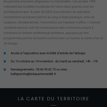
les grandes emprises religieuses ou industrielles. Les années 1990
métissent les modèles modernes de l'entre-deux guerres avec les
archétypes locaux. A partir de 2005, la production se radicalise,
l'architecture se hissant parfois au rang d'objet plastique, voire de
sculpture. Simultanément, l'intervention sur l'existant s'affine. L'histoire
constitue ainsi un outil de connaissance des communes propre à
construire un devenir architectural ambitieux, appuyée par des
programmes parfois innovants comme avec La Cuisine, le centre d'art et
de design.
Accès à l'exposition avec le billet d'entrée de l'abbaye.
Du 15 octobre au 19 novembre : du mardi au vendredi, 14h - 17h
Renseignements : 05 63 95 62 75 ou resa-
belleperche@ledepartement82.fr
LA CARTE DU TERRITOIRE