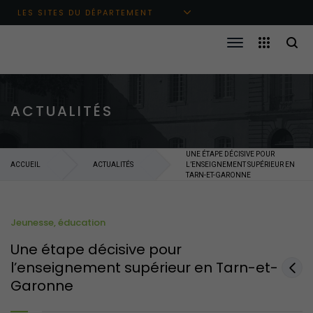
Aller au menu principal
Aller au contenu
Aller à la recherche
LES SITES DU DÉPARTEMENT
ACTUALITÉS
UNE ÉTAPE DÉCISIVE POUR
ACCUEIL
ACTUALITÉS
L’ENSEIGNEMENT SUPÉRIEUR EN
TARN-ET-GARONNE
Jeunesse, éducation
Une étape décisive pour
l’enseignement supérieur en Tarn-et-
Garonne