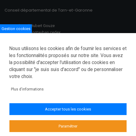
Conseil départemental de Tarn-et-Garonne
100 Boulevard Hubert Gouze
Gestion cookies
BP 783 82013 Montauban cedex
Ouvert du lundi au vendredi
Nous utilisons les cookies afin de fournir les services et
08h30–12h00 /13h30–17h00
les fonctionnalités proposés sur notre site. Vous avez
la possibilité d'accepter l'utilisation des cookies en
Tél.: 05 63 91 82 00
cliquant sur "je suis suis d'accord" ou de personnaliser
Fax.: 05 63 03 28 52
courrier@tarnetgaronne.fr
votre choix.
Accessibilité (partiellement conforme)
Plus d'informations
Mentions légales
Politique de confidentialité
Accepter tous les cookies
Gestion des cookies
Plan du site
Paramétrer