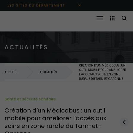
Aller au menu principal
Aller au contenu
Aller à la recherche
LES SITES DU DÉPARTEMENT
ACTUALITÉS
CRÉATION D’UN MÉDICOBUS : UN
OUTIL MOBILE POUR AMÉLIORER
ACCUEIL
ACTUALITÉS
L’ACCÈS AUX SOINS EN ZONE
RURALE DU TARN-ET-GARONNE
Santé et sécurité sanitaire
Création d’un Médicobus : un outil
mobile pour améliorer l’accès aux
soins en zone rurale du Tarn-et-