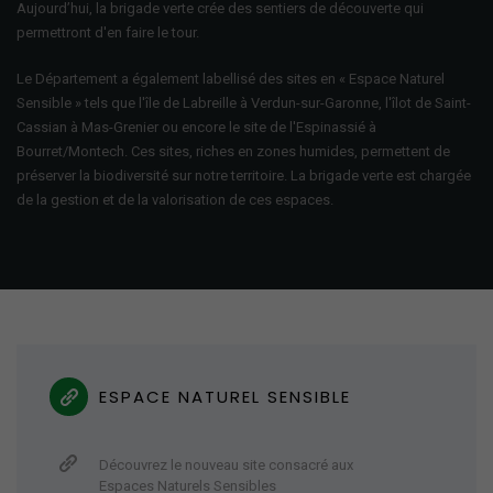
Aujourd’hui, la brigade verte crée des sentiers de découverte qui
permettront d'en faire le tour.
Le Département a également labellisé des sites en « Espace Naturel
Sensible » tels que l'île de Labreille à Verdun-sur-Garonne, l'îlot de Saint-
Cassian à Mas-Grenier ou encore le site de l'Espinassié à
Bourret/Montech. Ces sites, riches en zones humides, permettent de
préserver la biodiversité sur notre territoire. La brigade verte est chargée
de la gestion et de la valorisation de ces espaces.
ESPACE NATUREL SENSIBLE
Découvrez le nouveau site consacré aux
Espaces Naturels Sensibles