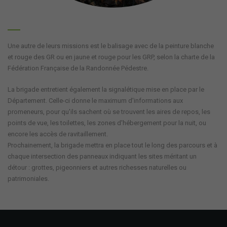
Une autre de leurs missions est le balisage avec de la peinture blanche
et rouge des GR ou en jaune et rouge pour les GRP, selon la charte de la
Fédération Française de la Randonnée Pédestre.
La brigade entretient également la signalétique mise en place par le
Département. Celle-ci donne le maximum d'informations aux
promeneurs, pour qu'ils sachent où se trouvent les aires de repos, les
points de vue, les toilettes, les zones d'hébergement pour la nuit, ou
encore les accès de ravitaillement.
Prochainement, la brigade mettra en place tout le long des parcours et à
chaque intersection des panneaux indiquant les sites méritant un
détour : grottes, pigeonniers et autres richesses naturelles ou
patrimoniales.