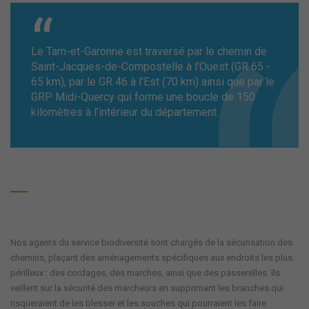
Mute
Settings
Le Tarn-et-Garonne est traversé par le chemin de
Saint-Jacques-de-Compostelle à l'Ouest (GR 65 -
65 km), par le GR 46 à l'Est (70 km) ainsi que par le
GRP Midi-Quercy qui forme une boucle de 150
kilomètres à l’intérieur du département.
Nos agents du service biodiversité sont chargés de la sécurisation des
chemins, plaçant des aménagements spécifiques aux endroits les plus
périlleux : des cordages, des marches, ainsi que des passerelles. Ils
veillent sur la sécurité des marcheurs en supprimant les branches qui
risqueraient de les blesser et les souches qui pourraient les faire