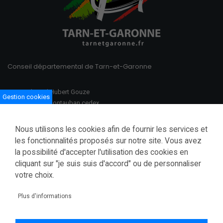
Conseil départemental de Tarn-et-Garonne
100 Boulevard Hubert Gouze
Gestion cookies
BP 783 82013 Montauban cedex
Ouvert du lundi au vendredi
Nous utilisons les cookies afin de fournir les services et
08h30–12h00 /13h30–17h00
les fonctionnalités proposés sur notre site. Vous avez
la possibilité d'accepter l'utilisation des cookies en
Tél.: 05 63 91 82 00
cliquant sur "je suis suis d'accord" ou de personnaliser
Fax.: 05 63 03 28 52
courrier@tarnetgaronne.fr
votre choix.
Accessibilité (partiellement conforme)
Plus d'informations
Mentions légales
Politique de confidentialité