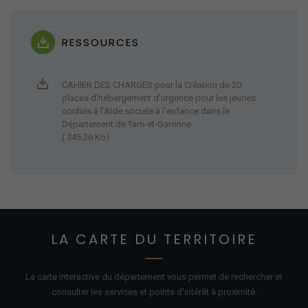
RESSOURCES
CAHIER DES CHARGES pour la Création de 20
places d’hébergement d’urgence pour les jeunes
confiés à l’Aide sociale à l’enfance dans le
Département de Tarn-et-Garonne
( 345.26 Ko)
LA CARTE DU TERRITOIRE
La carte interactive du département vous permet de rechercher et
consulter les services et points d'
intérêt
à proximité.