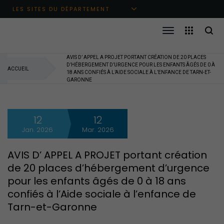
Aller au menu principal
Aller au contenu
Aller à la recherche
LES SITES DU DÉPARTEMENT
AVIS D’ APPEL A PROJET PORTANT CRÉATION DE 20 PLACES
D’HÉBERGEMENT D’URGENCE POUR LES ENFANTS ÂGÉS DE 0 À
ACCUEIL
18 ANS CONFIÉS À L’AIDE SOCIALE À L’ENFANCE DE TARN-ET-
GARONNE
12
12
Jan. 2026
Mar. 2026
AVIS D’ APPEL A PROJET portant création
de 20 places d’hébergement d’urgence
pour les enfants âgés de 0 à 18 ans
confiés à l’Aide sociale à l’enfance de
Tarn-et-Garonne