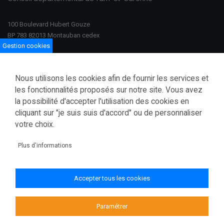
100 Boulevard Hubert Gouze
BP 783 82013 Montauban cedex
Gestion cookies
Ouvert du lundi au vendredi
08h30–12h00 /13h30–17h00
Nous utilisons les cookies afin de fournir les services et
Tél.: 05 63 91 82 00
les fonctionnalités proposés sur notre site. Vous avez
Fax.: 05 63 03 28 52
la possibilité d'accepter l'utilisation des cookies en
courrier@tarnetgaronne.fr
cliquant sur "je suis suis d'accord" ou de personnaliser
votre choix.
Accessibilité (partiellement conforme)
Mentions légales
Plus d'informations
Politique de confidentialité
Gestion des cookies
Accepter tous les cookies
Plan du site
Paramétrer
© 2026 Conseil départemental de Tarn-et-Garonne